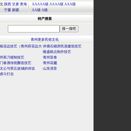
北
陕西
甘肃
青海
AAAAA级
AAAA级
AAA级
宁夏
新疆
AA级
A级
特产搜索
青州更多民俗文化
槌花边技艺（青州府花边大
·
井塘石砌房民居建筑技艺
）
·
隆盛糕点制作技艺
州剪刀锻制技艺
·
青州宣卷
门春酒传统酿造技艺
·
青州花毽
太公与营丘故城的传说
·
山东清音
虎斗打击