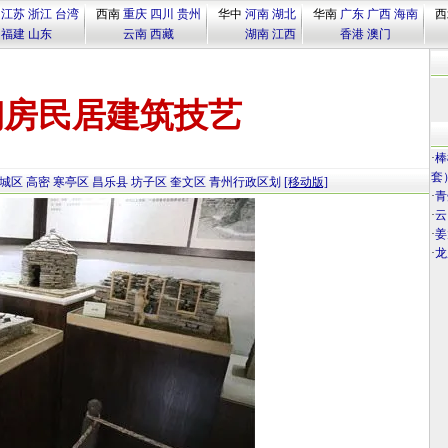
江苏
浙江
台湾
西南
重庆
四川
贵州
华中
河南
湖北
华南
广东
广西
海南
西
福建
山东
云南
西藏
湖南
江西
香港
澳门
砌房民居建筑技艺
·
棒
套
城区
高密
寒亭区
昌乐县
坊子区
奎文区
青州行政区划
[移动版]
·
青
·
云
·
姜
·
龙