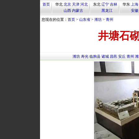
首页
华北
北京
天津
河北
东北
辽宁
吉林
华东
上海
山西
内蒙古
黑龙江
安徽
您现在的位置：
首页
>
山东省
>
潍坊
>
青州
井塘石
潍坊
寿光
临朐县
诸城
昌邑
安丘
青州
潍