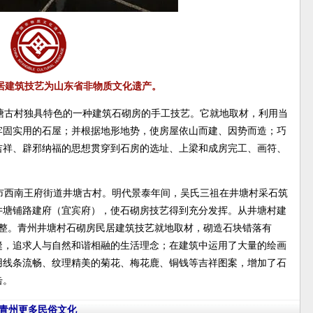
居建筑技艺为山东省非物质文化遗产。
塘古村独具特色的一种建筑石砌房的手工技艺。它就地取材，利用当
牢固实用的石屋；并根据地形地势，使房屋依山而建、因势而造；巧
吉祥、辟邪纳福的思想贯穿到石房的选址、上梁和成房完工、画符、
市西南王府街道井塘古村。明代景泰年间，吴氏三祖在井塘村采石筑
井塘铺路建府（宜宾府），使石砌房技艺得到充分发挥。从井塘村建
完整。青州井塘村石砌房民居建筑技艺就地取材，砌造石块错落有
缝，追求人与自然和谐相融的生活理念；在建筑中运用了大量的绘画
用线条流畅、纹理精美的菊花、梅花鹿、铜钱等吉祥图案，增加了石
击。
青州更多民俗文化