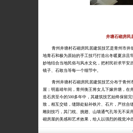
井塘石砌房民
青州井塘村石砌房民居建筑技艺是青州市井
地青石和极为原始的手工技巧打造出冬暖夏凉且
妙地结合当地民俗与风水文化，把村民祈求平安
镜子、石敢当等每一个细节中。
青州井塘村石砌房民居建筑技艺分布于青州
屋；明嘉靖年间，青州衡王将女儿下嫁井塘，在
造石房至今的500多年中，其建筑技艺始终保留
致，相互交错，缝隙处贴补铁片、石片，严丝合
雕刻技巧，其门枕、挑翅、山墙通气孔等无不采
砌房屋的美感和艺术效果，给人以强烈的视觉冲