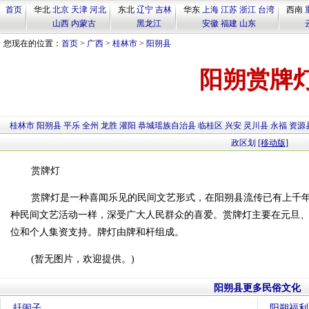
首页
华北
北京
天津
河北
东北
辽宁
吉林
华东
上海
江苏
浙江
台湾
西南
山西
内蒙古
黑龙江
安徽
福建
山东
您现在的位置：
首页
>
广西
>
桂林市
>
阳朔县
阳朔赏牌
桂林市
阳朔县
平乐
全州
龙胜
灌阳
恭城瑶族自治县
临桂区
兴安
灵川县
永福
资源
政区划
[移动版]
赏牌灯
赏牌灯是一种喜闻乐见的民间文艺形式，在阳朔县流传已有上千
种民间文艺活动一样，深受广大人民群众的喜爱。赏牌灯主要在元旦
位和个人集资支持。牌灯由牌和杆组成。
(暂无图片，欢迎提供。)
阳朔县更多民俗文化
赶闹子
阳朔福利