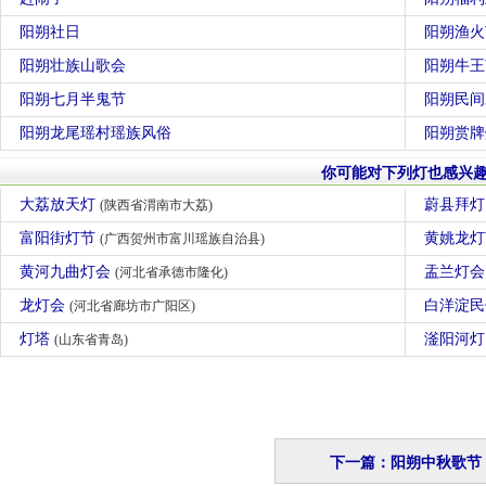
阳朔社日
阳朔渔火
阳朔壮族山歌会
阳朔牛王
阳朔七月半鬼节
阳朔民间
阳朔龙尾瑶村瑶族风俗
阳朔赏牌
你可能对下列灯也感兴
大荔放天灯
蔚县拜
(陕西省渭南市大荔)
富阳街灯节
黄姚龙
(广西贺州市富川瑶族自治县)
黄河九曲灯会
盂兰灯
(河北省承德市隆化)
龙灯会
白洋淀民
(河北省廊坊市广阳区)
灯塔
滏阳河
(山东省青岛)
下一篇：阳朔中秋歌节