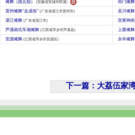
傩舞（跳五猖）
祁门傩
(安徽省宣城市郎溪)
雷州傩舞“走成伥”
吴川傩舞
(广东省湛江市雷州市)
湛江傩舞
宜黄神
(广东省湛江市)
芦溪南坑车湘傩舞
上栗傩
(江西省萍乡市芦溪县)
安源傩舞
永丰傩
(江西省萍乡市安源区)
下一篇：大荔伍家