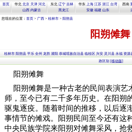
首页
华北
北京
天津
河北
东北
辽宁
吉林
华东
上海
江苏
浙江
台湾
西南
山西
内蒙古
黑龙江
安徽
福建
山东
您现在的位置：
首页
>
广西
>
桂林市
>
阳朔县
阳朔傩舞
桂林市
阳朔县
平乐
全州
龙胜
灌阳
恭城瑶族自治县
临桂区
兴安
灵川县
永福
资源
政区划
[移动版]
阳朔傩舞
阳朔傩舞是一种古老的民间表演艺
师，至今已有二千多年历史。在阳朔
驱鬼逐疫。随着时间的推移，以后逐
事情节的傩戏。阳朔民间至今还有这
中央民族学院来阳朔对傩舞采风，抢