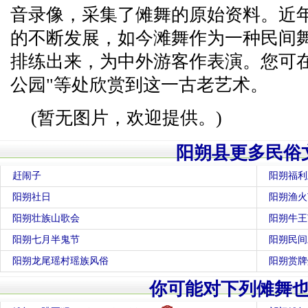
音录像，采集了傩舞的原始资料。近
的不断发展，如今滩舞作为一种民间
排练出来，为中外游客作表演。您可在
公园"等处欣赏到这一古老艺术。
(暂无图片，欢迎提供。)
阳朔县更多民俗
赶闹子
阳朔福利
阳朔社日
阳朔渔火
阳朔壮族山歌会
阳朔牛王
阳朔七月半鬼节
阳朔民间
阳朔龙尾瑶村瑶族风俗
阳朔赏牌
你可能对下列傩舞