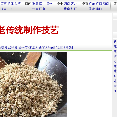
江苏
浙江
台湾
西南
重庆
四川
贵州
华中
河南
湖北
华南
广东
广西
海南
西
福建
山东
云南
西藏
湖南
江西
香港
澳门
老传统制作技艺
·
新
·
龙
上杭县
武平县
漳平市
连城县
新罗县行政区划
[移动版]
·
龙
·
雁
·
万
·
龙
·
龙
·
东
·
龙
·
大
·
江