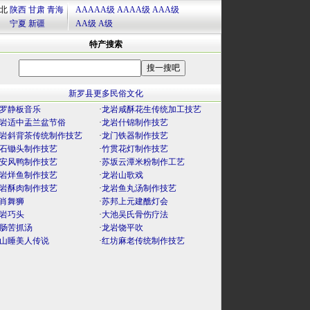
北
陕西
甘肃
青海
AAAAA级
AAAA级
AAA级
宁夏
新疆
AA级
A级
特产搜索
新罗县更多民俗文化
罗静板音乐
·
龙岩咸酥花生传统加工技艺
岩适中盂兰盆节俗
·
龙岩什锦制作技艺
岩斜背茶传统制作技艺
·
龙门铁器制作技艺
石锄头制作技艺
·
竹贯花灯制作技艺
安风鸭制作技艺
·
苏坂云潭米粉制作工艺
岩烊鱼制作技艺
·
龙岩山歌戏
岩酥肉制作技艺
·
龙岩鱼丸汤制作技艺
肖舞狮
·
苏邦上元建醮灯会
岩巧头
·
大池吴氏骨伤疗法
肠苦抓汤
·
龙岩饶平吹
山睡美人传说
·
红坊麻老传统制作技艺