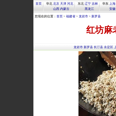
首页
华北
北京
天津
河北
东北
辽宁
吉林
华东
上海
山西
内蒙古
黑龙江
安徽
您现在的位置：
首页
>
福建省
>
龙岩市
>
新罗县
红坊麻
龙岩市
新罗县
长汀县
永定区