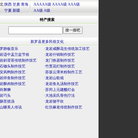
北
陕西
甘肃
青海
AAAAA级
AAAA级
AAA级
宁夏
新疆
AA级
A级
特产搜索
新罗县更多民俗文化
罗静板音乐
·
龙岩咸酥花生传统加工技艺
岩适中盂兰盆节俗
·
龙岩什锦制作技艺
岩斜背茶传统制作技艺
·
龙门铁器制作技艺
石锄头制作技艺
·
竹贯花灯制作技艺
安风鸭制作技艺
·
苏坂云潭米粉制作工艺
岩烊鱼制作技艺
·
龙岩山歌戏
岩酥肉制作技艺
·
龙岩鱼丸汤制作技艺
肖舞狮
·
苏邦上元建醮灯会
岩巧头
·
大池吴氏骨伤疗法
肠苦抓汤
·
龙岩饶平吹
山睡美人传说
·
红坊麻老传统制作技艺