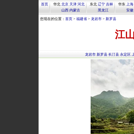
首页
华北
北京
天津
河北
东北
辽宁
吉林
华东
上海
山西
内蒙古
黑龙江
安徽
您现在的位置：
首页
>
福建省
>
龙岩市
>
新罗县
江
龙岩市
新罗县
长汀县
永定区