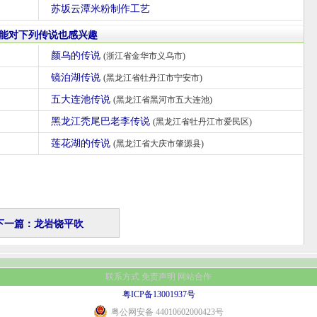
苏坂云潭米粉制作工艺
能对下列传说也感兴趣
颜乌的传说
(浙江省金华市义乌市)
镜泊湖传说
(黑龙江省牡丹江市宁安市)
五大连池传说
(黑龙江省黑河市五大连池)
黑龙江秃尾巴老李传说
(黑龙江省牡丹江市爱民区)
莲花湖的传说
(黑龙江省大庆市肇源县)
下一篇：龙岩饶平吹
联系方式
免责声明
网站合作
粤ICP备13001937号
粤公网安备 44010602000423号