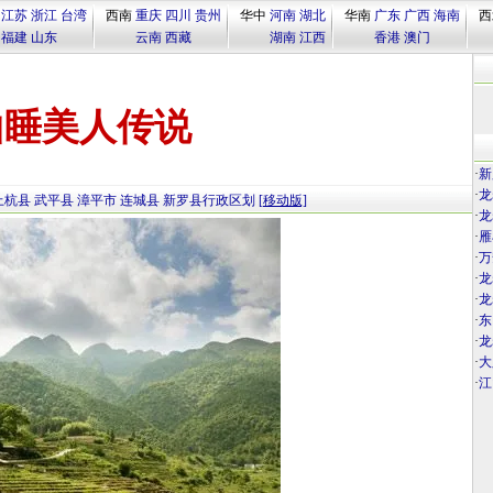
江苏
浙江
台湾
西南
重庆
四川
贵州
华中
河南
湖北
华南
广东
广西
海南
西
福建
山东
云南
西藏
湖南
江西
香港
澳门
山睡美人传说
·
新
·
龙
上杭县
武平县
漳平市
连城县
新罗县行政区划
[移动版]
·
龙
·
雁
·
万
·
龙
·
龙
·
东
·
龙
·
大
·
江