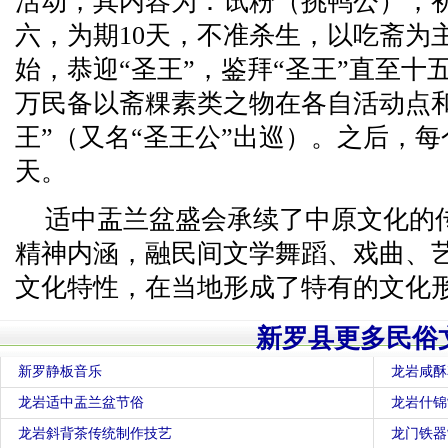
活动，其内容为：试粉（挑鸭公），
六，为期10天，不准杀生，以吃斋为
始，恭迎“圣王”，鉴拜“圣王”直至
万民备以斋粿素类之物在各自活动点
王”（又名“圣王公”出巡）。之后，
天。
适中盂兰盆盛会承续了中原文化的
精神内涵，融民间文学舞蹈、戏曲、
文化特性，在当地形成了特有的文化
新罗县更多民俗
新罗静板音乐
龙岩咸酥
龙岩适中盂兰盆节俗
龙岩什锦
龙岩斜背茶传统制作技艺
龙门铁器