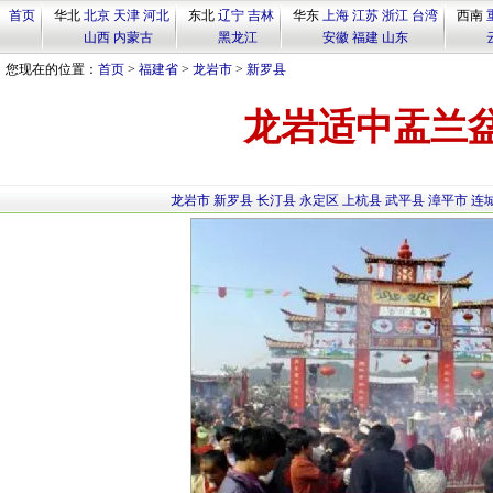
首页
华北
北京
天津
河北
东北
辽宁
吉林
华东
上海
江苏
浙江
台湾
西南
山西
内蒙古
黑龙江
安徽
福建
山东
您现在的位置：
首页
>
福建省
>
龙岩市
>
新罗县
龙岩适中盂兰
龙岩市
新罗县
长汀县
永定区
上杭县
武平县
漳平市
连