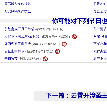
雁石锄头制作技艺
竹贯花灯
万安风鸭制作技艺
苏坂云潭
你可能对下列节日
宁德畲族三月三节俗
邵武河
(福建省宁德市福安市)
元宵节（闽台东石灯俗）
马尾-马
(福建省泉州市晋江市)
闽西客家元宵节庆
西湖桂
(福建省龙岩市连城县)
云丘山中和节
俄罗斯
(山西省临汾市乡宁县)
诺茹孜节
五节龙
(新疆塔城塔城市)
(
下一篇：云霄开漳圣