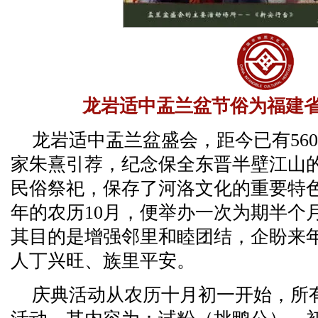
龙岩适中盂兰盆节俗为福建
龙岩适中盂兰盆盛会，距今已有56
家朱熹引荐，纪念保全东晋半壁江山
民俗祭祀，保存了河洛文化的重要特
年的农历10月，便举办一次为期半个
其目的是增强邻里和睦团结，企盼来
人丁兴旺、族里平安。
庆典活动从农历十月初一开始，所