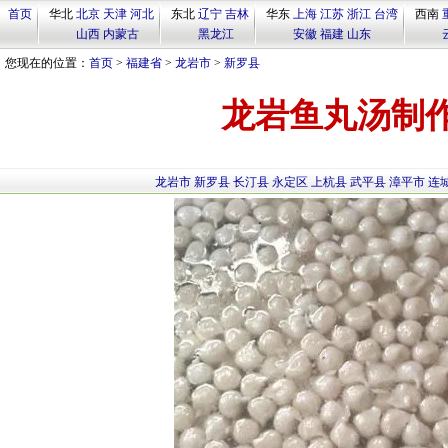
首页
华北
北京
天津
河北
东北
辽宁
吉林
华东
上海
江苏
浙江
台湾
西南
山西
内蒙古
黑龙江
安徽
福建
山东
您现在的位置：
首页
>
福建省
>
龙岩市
>
新罗县
龙岩鱼丸汤制
龙岩市
新罗县
长汀县
永定区
上杭县
武平县
漳平市
连