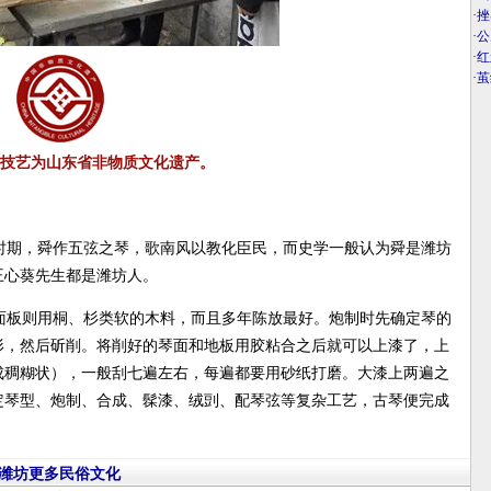
·
挫
·
公
·
红
·
茧
技艺为山东省非物质文化遗产。
时期，舜作五弦之琴，歌南风以教化臣民，而史学一般认为舜是潍坊
王心葵先生都是潍坊人。
面板则用桐、杉类软的木料，而且多年陈放最好。炮制时先确定琴的
形，然后斫削。将削好的琴面和地板用胶粘合之后就可以上漆了，上
成稠糊状），一般刮七遍左右，每遍都要用砂纸打磨。大漆上两遍之
定琴型、炮制、合成、髹漆、绒剅、配琴弦等复杂工艺，古琴便完成
潍坊更多民俗文化