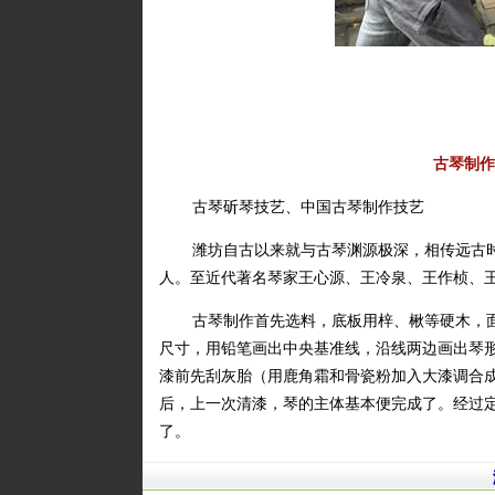
古琴制作
古琴斫琴技艺、中国古琴制作技艺
潍坊自古以来就与古琴渊源极深，相传远古
人。至近代著名琴家王心源、王冷泉、王作桢、
古琴制作首先选料，底板用梓、楸等硬木，
尺寸，用铅笔画出中央基准线，沿线两边画出琴
漆前先刮灰胎（用鹿角霜和骨瓷粉加入大漆调合
后，上一次清漆，琴的主体基本便完成了。经过
了。