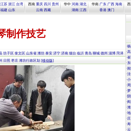
江苏
浙江
台湾
西南
重庆
四川
贵州
华中
河南
湖北
华南
广东
广西
海南
西
福建
山东
云南
西藏
湖南
江西
香港
澳门
琴制作技艺
·
杨
·
高
县
坊子区
奎文区
山东省
潍坊
泰安
济宁
济南
烟台
临沂
青岛
聊城
德州
淄博
菏泽
·
崔
州
日照
枣庄
潍坊行政区划
[移动版]
·
东
·
闹
·
洼
·
小
·
周
·
梦
·
阴
·
阎
·
潍
·
地
·
庄
·
寿
·
云