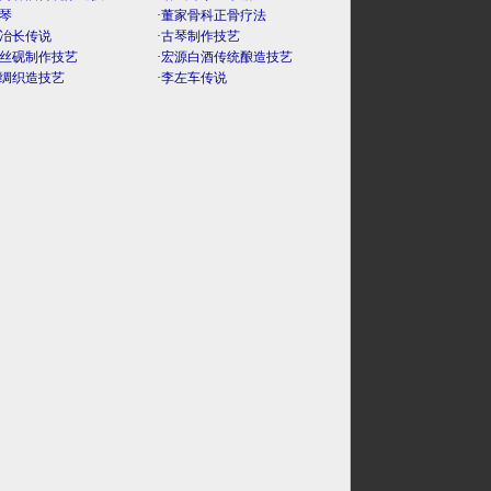
琴
·
董家骨科正骨疗法
冶长传说
·
古琴制作技艺
丝砚制作技艺
·
宏源白酒传统酿造技艺
绸织造技艺
·
李左车传说