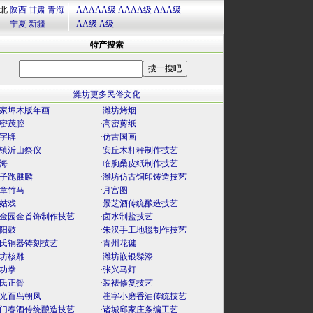
北
陕西
甘肃
青海
AAAAA级
AAAA级
AAA级
宁夏
新疆
AA级
A级
特产搜索
潍坊更多民俗文化
家埠木版年画
·
潍坊烤烟
密茂腔
·
高密剪纸
字牌
·
仿古国画
镇沂山祭仪
·
安丘木杆秤制作技艺
海
·
临朐桑皮纸制作技艺
子跑麒麟
·
潍坊仿古铜印铸造技艺
章竹马
·
月宫图
姑戏
·
景芝酒传统酿造技艺
金园金首饰制作技艺
·
卤水制盐技艺
阳鼓
·
朱汉手工地毯制作技艺
氏铜器铸刻技艺
·
青州花毽
坊核雕
·
潍坊嵌银髹漆
功拳
·
张兴马灯
氏正骨
·
装裱修复技艺
光百鸟朝凤
·
崔字小磨香油传统技艺
门春酒传统酿造技艺
·
诸城邱家庄条编工艺