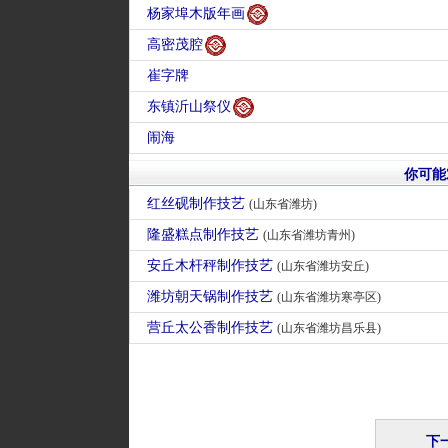
杨家埠木版年画
高密茂腔
崔字牌
东镇沂山祭仪
闹海
你可能
红丝砚制作技艺
(山东省潍坊)
隆盛糕点制作技艺
(山东省潍坊青州)
安丘木杆秤制作技艺
(山东省潍坊安丘)
潍坊朝天锅制作技艺
(山东省潍坊寒亭区)
营丘太公香制作技艺
(山东省潍坊昌乐县)
下