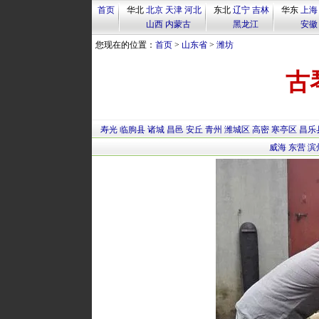
首页
华北
北京
天津
河北
东北
辽宁
吉林
华东
上海
山西
内蒙古
黑龙江
安徽
您现在的位置：
首页
>
山东省
>
潍坊
古
寿光
临朐县
诸城
昌邑
安丘
青州
潍城区
高密
寒亭区
昌乐
威海
东营
滨