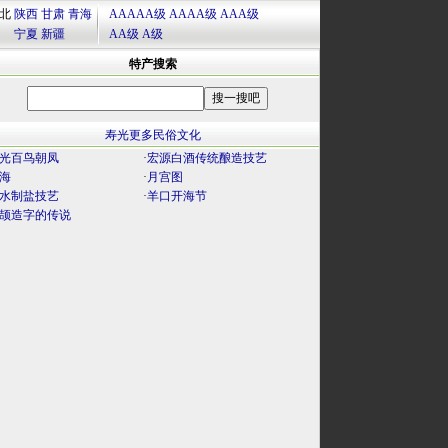
北
陕西
甘肃
青海
AAAAA级
AAAA级
AAA级
宁夏
新疆
AA级
A级
特产搜索
寿光更多民俗文化
光百鸟朝凤
·
宏源白酒传统酿造技艺
海
·
月宫图
水制盐技艺
·
羊口开海节
颉造字的传说