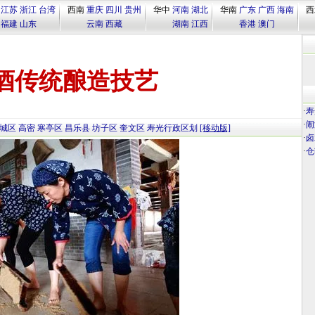
江苏
浙江
台湾
西南
重庆
四川
贵州
华中
河南
湖北
华南
广东
广西
海南
西
福建
山东
云南
西藏
湖南
江西
香港
澳门
酒传统酿造技艺
·
寿
·
闹
城区
高密
寒亭区
昌乐县
坊子区
奎文区
寿光行政区划
[移动版]
·
卤
·
仓