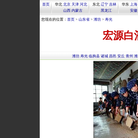
首页
华北
北京
天津
河北
东北
辽宁
吉林
华东
上海
山西
内蒙古
黑龙江
安徽
您现在的位置：
首页
>
山东省
>
潍坊
>
寿光
宏源白
潍坊
寿光
临朐县
诸城
昌邑
安丘
青州
潍