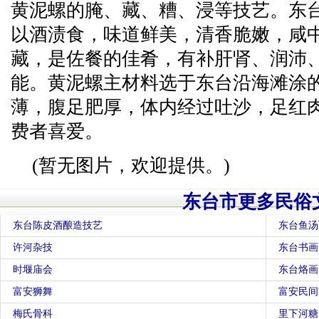
黄泥螺的腌、藏、糟、浸等技艺。东
以酒渍食，味道鲜美，清香脆嫩，咸
藏，是佐餐的佳肴，有补肝肾、润沛
能。黄泥螺主材料选于东台沿海滩涂
薄，腹足肥厚，体内经过吐沙，足红
费者喜爱。
(暂无图片，欢迎提供。)
东台市更多民俗
东台陈皮酒酿造技艺
东台鱼汤
许河杂技
东台书画
时堰庙会
东台烙画
富安狮舞
富安民间
梅氏骨科
里下河糖