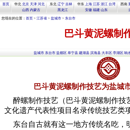
首页
华北
北京
天津
河北
东北
辽宁
吉林
华东
上海
江苏
浙江
台湾
西南
山西
内蒙古
黑龙江
安徽
福建
山东
您现在的位置：
首页
>
江苏省
>
盐城市
>
东台市
巴斗黄泥螺制
盐城市
东台市
盐都区
阜宁县
建湖县
滨海县
大丰区
亭湖区
响
巴斗黄泥螺制作技艺为盐城
醉螺制作技艺（巴斗黄泥螺制作技
文化遗产代表性项目名录传统技艺类
东台自古就有这一地方传统名吃，