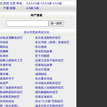
北
陕西
甘肃
青海
AAAAA级
AAAA级
AAA级
宁夏
新疆
AA级
A级
特产搜索
东台市更多民俗文化
台陈皮酒酿造技艺
·
东台鱼汤面制作技艺
河杂技
·
东台书画（发绣）装裱技艺
堰庙会
·
东台烙画
安狮舞
·
富安民间故事
氏骨科
·
里下河糖塑
安酥儿饼制作工艺
·
后港王宜茶干制作技艺
丰麦秆画
·
弶港海边故事
港排斧
·
东台打莲湘
堰木雕
·
溱湖刻纸
港渔民号子
·
东台董永传说
绘葫芦
·
许河猪头肉制作技艺
东丫须笼制作技艺
·
裕德昌八珍糕制作技艺
西咸鸭蛋制作技艺
·
唐氏酥糖制作技艺
东老鹅烹制技艺
·
弶港近海扳坞
丰民间传说
·
东台“六大碗”烹制技艺
绣（东台发绣）
·
溱东古砖古瓦制作技艺