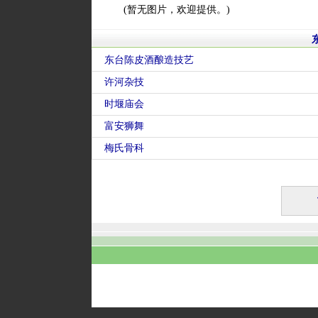
(暂无图片，欢迎提供。)
东台陈皮酒酿造技艺
许河杂技
时堰庙会
富安狮舞
梅氏骨科