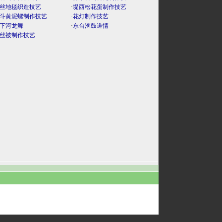
丝地毯织造技艺
·
堤西松花蛋制作技艺
斗黄泥螺制作技艺
·
花灯制作技艺
下河龙舞
·
东台渔鼓道情
丝被制作技艺