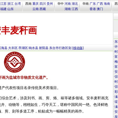
江苏
浙江
台湾
西南
重庆
四川
贵州
华中
河南
湖北
华南
广东
广西
海南
西
福建
山东
云南
西藏
湖南
江西
香港
澳门
安丰麦秆画
·
东
·
许
滨海县
大丰区
亭湖区
响水县
射阳县
东台市行政区划
[移动版]
·
时
·
富
·
梅
·
富
·
安
·
弶
秆画为盐城市非物质文化遗产。
·
时
·
弶
遗产代表性项目名录传统美术类项目。
·
彩
·
溱
门综合艺术，涉及到书、画、剪、烙、裱等诸多领域。安丰麦秆画充
·
堤
花卉、动物等，栩栩如生，巧夺天工，堪称中国民间一绝。色泽鲜艳
·
溱
编、剪、刻等多道工序，粘贴成为一幅幅精美的画作。
·
安
·
发