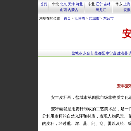
首页
华北
北京
天津
河北
东北
辽宁
吉林
华东
上海
山西
内蒙古
黑龙江
安徽
您现在的位置：
首页
>
江苏省
>
盐城市
>
东台市
盐城市
东台市
盐都区
阜宁县
建湖县
安丰麦
安丰麦秆画，盐城市第四批市级非物质文化
麦秆画就是用麦秆制成的工艺美术品，是一
分利用麦秆的自然光泽和材质，表现人物风景、
的麦秆，经过熏、漂、蒸、剖、刮、烫以及绘、