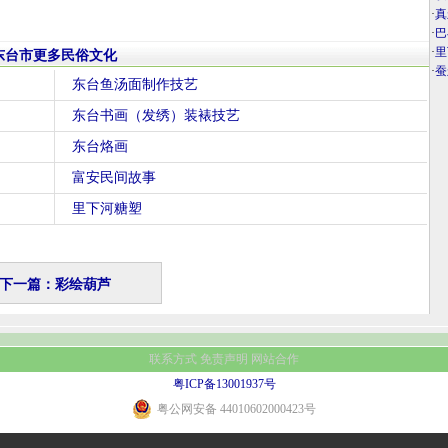
·
真
·
巴
·
里
东台市更多民俗文化
·
蚕
东台鱼汤面制作技艺
东台书画（发绣）装裱技艺
东台烙画
富安民间故事
里下河糖塑
下一篇：彩绘葫芦
联系方式
免责声明
网站合作
粤ICP备13001937号
粤公网安备 44010602000423号