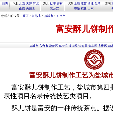
首页
华北
北京
天津
河北
东北
辽宁
吉林
华东
上海
江苏
浙江
台湾
西南
山西
内蒙古
黑龙江
安徽
福建
山东
您现在的位置：
首页
>
江苏省
>
盐城市
>
东台市
富安酥儿饼制
盐城市
东台市
盐都区
阜宁县
建湖县
滨海县
大丰区
亭湖区
响
富安酥儿饼制作工艺为盐城
富安酥儿饼制作工艺，盐城市第四
表性项目名录传统技艺类项目。
酥儿饼是富安的一种传统茶点。据