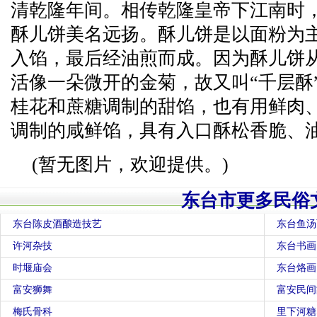
清乾隆年间。相传乾隆皇帝下江南时
酥儿饼美名远扬。酥儿饼是以面粉为
入馅，最后经油煎而成。因为酥儿饼
活像一朵微开的金菊，故又叫“千层酥
桂花和蔗糖调制的甜馅，也有用鲜肉
调制的咸鲜馅，具有入口酥松香脆、
(暂无图片，欢迎提供。)
东台市更多民俗
东台陈皮酒酿造技艺
东台鱼汤
许河杂技
东台书画
时堰庙会
东台烙画
富安狮舞
富安民间
梅氏骨科
里下河糖