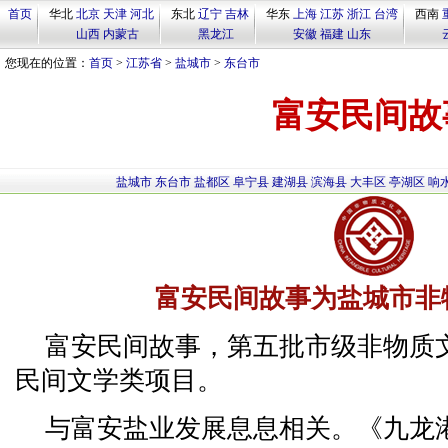
首页
华北
北京
天津
河北
东北
辽宁
吉林
华东
上海
江苏
浙江
台湾
西南
山西
内蒙古
黑龙江
安徽
福建
山东
您现在的位置：
首页
>
江苏省
>
盐城市
>
东台市
富安民间故
盐城市
东台市
盐都区
阜宁县
建湖县
滨海县
大丰区
亭湖区
响
富安民间故事为盐城市非
富安民间故事，第五批市级非物质
民间文学类项目。
与富安盐业发展息息相关。《九龙