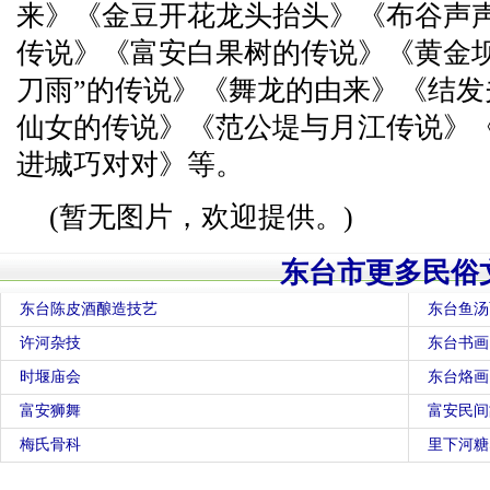
来》《金豆开花龙头抬头》《布谷声声
传说》《富安白果树的传说》《黄金
刀雨”的传说》《舞龙的由来》《结
仙女的传说》《范公堤与月江传说》
进城巧对对》等。
(暂无图片，欢迎提供。)
东台市更多民俗
东台陈皮酒酿造技艺
东台鱼汤
许河杂技
东台书画
时堰庙会
东台烙画
富安狮舞
富安民间
梅氏骨科
里下河糖