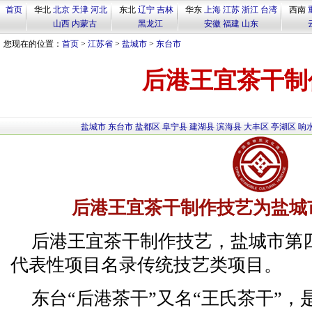
首页
华北
北京
天津
河北
东北
辽宁
吉林
华东
上海
江苏
浙江
台湾
西南
山西
内蒙古
黑龙江
安徽
福建
山东
您现在的位置：
首页
>
江苏省
>
盐城市
>
东台市
后港王宜茶干制
盐城市
东台市
盐都区
阜宁县
建湖县
滨海县
大丰区
亭湖区
响
后港王宜茶干制作技艺为盐城
后港王宜茶干制作技艺，盐城市第
代表性项目名录传统技艺类项目。
东台“后港茶干”又名“王氏茶干”