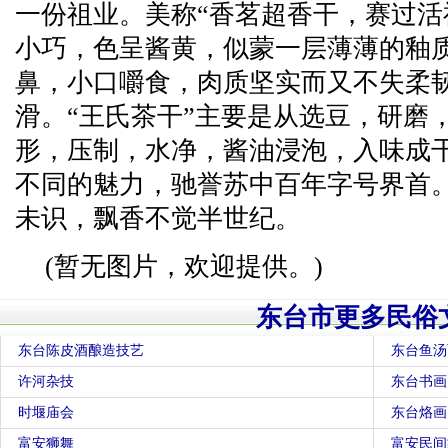
一份祖业。美称“香茗超香干，赛过活
小巧，色呈酱黄，似蒙一层薄薄的釉
鼻，小口嚼食，肉质坚实而又不失柔
滑。“王氏茶干”主要是从选豆，研磨
形，压制，水净，酱油浸泡，入味成
不同的魅力，驰誉苏中百年字号界首。
未识，飘香不觉半世纪。
(暂无图片，欢迎提供。)
东台市更多民俗
东台陈皮酒酿造技艺
东台鱼汤
许河杂技
东台书画
时堰庙会
东台烙画
富安狮舞
富安民间