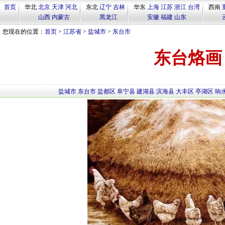
首页
华北
北京
天津
河北
东北
辽宁
吉林
华东
上海
江苏
浙江
台湾
西南
山西
内蒙古
黑龙江
安徽
福建
山东
您现在的位置：
首页
>
江苏省
>
盐城市
>
东台市
东台烙画
盐城市
东台市
盐都区
阜宁县
建湖县
滨海县
大丰区
亭湖区
响