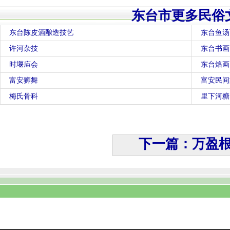
东台市更多民俗
东台陈皮酒酿造技艺
东台鱼汤
许河杂技
东台书画
时堰庙会
东台烙画
富安狮舞
富安民间
梅氏骨科
里下河糖
下一篇：万盈