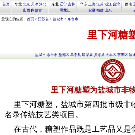
首页
华北
北京
天津
河北
东北
辽宁
吉林
华东
上海
江苏
浙江
台湾
西南
山西
内蒙古
黑龙江
安徽
福建
山东
您现在的位置：
首页
>
江苏省
>
盐城市
>
东台市
里下河糖
盐城市
东台市
盐都区
阜宁县
建湖县
滨海县
大丰区
亭湖区
响
里下河糖塑为盐城市非
里下河糖塑，盐城市第四批市级非
名录传统技艺类项目。
在古代，糖塑作品既是工艺品又是