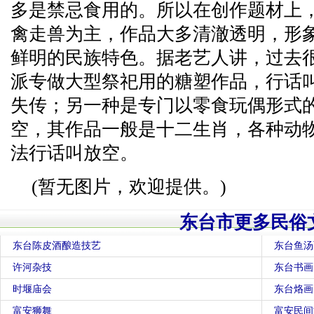
多是禁忌食用的。所以在创作题材上
禽走兽为主，作品大多清澈透明，形
鲜明的民族特色。据老艺人讲，过去
派专做大型祭祀用的糖塑作品，行话
失传；另一种是专门以零食玩偶形式
空，其作品一般是十二生肖，各种动
法行话叫放空。
(暂无图片，欢迎提供。)
东台市更多民俗
东台陈皮酒酿造技艺
东台鱼汤
许河杂技
东台书画
时堰庙会
东台烙画
富安狮舞
富安民间